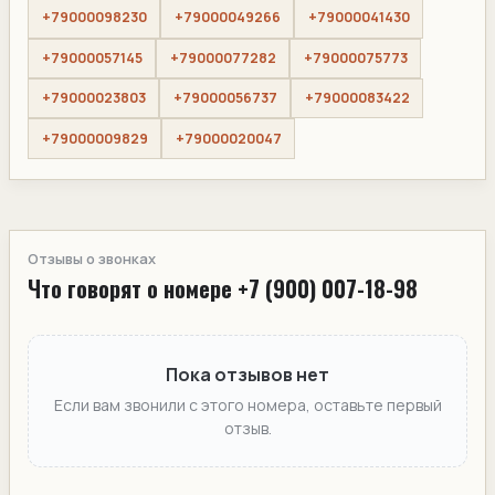
+79000098230
+79000049266
+79000041430
+79000057145
+79000077282
+79000075773
+79000023803
+79000056737
+79000083422
+79000009829
+79000020047
Отзывы о звонках
Что говорят о номере +7 (900) 007-18-98
Пока отзывов нет
Если вам звонили с этого номера, оставьте первый
отзыв.