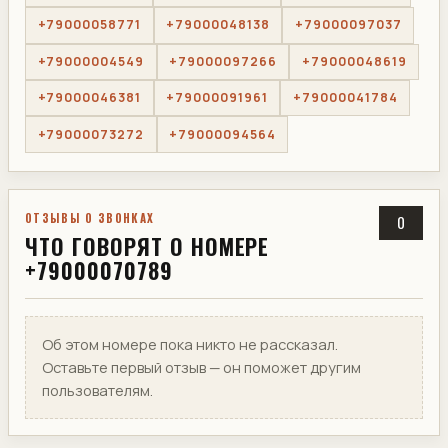
+79000058771
+79000048138
+79000097037
+79000004549
+79000097266
+79000048619
+79000046381
+79000091961
+79000041784
+79000073272
+79000094564
ОТЗЫВЫ О ЗВОНКАХ
0
ЧТО ГОВОРЯТ О НОМЕРЕ
+79000070789
Об этом номере пока никто не рассказал.
Оставьте первый отзыв — он поможет другим
пользователям.