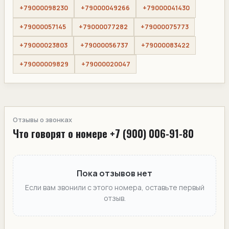
+79000098230
+79000049266
+79000041430
+79000057145
+79000077282
+79000075773
+79000023803
+79000056737
+79000083422
+79000009829
+79000020047
Отзывы о звонках
Что говорят о номере +7 (900) 006-91-80
Пока отзывов нет
Если вам звонили с этого номера, оставьте первый
отзыв.