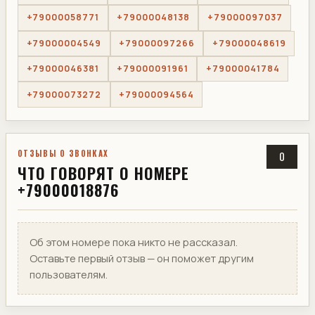
+79000058771
+79000048138
+79000097037
+79000004549
+79000097266
+79000048619
+79000046381
+79000091961
+79000041784
+79000073272
+79000094564
ОТЗЫВЫ О ЗВОНКАХ
0
ЧТО ГОВОРЯТ О НОМЕРЕ
+79000018876
Об этом номере пока никто не рассказал.
Оставьте первый отзыв — он поможет другим
пользователям.