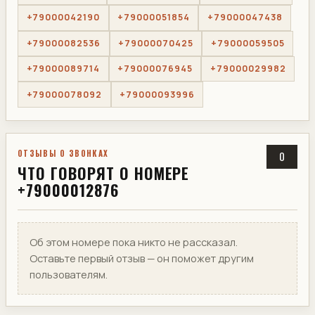
+79000042190
+79000051854
+79000047438
+79000082536
+79000070425
+79000059505
+79000089714
+79000076945
+79000029982
+79000078092
+79000093996
ОТЗЫВЫ О ЗВОНКАХ
0
ЧТО ГОВОРЯТ О НОМЕРЕ
+79000012876
Об этом номере пока никто не рассказал.
Оставьте первый отзыв — он поможет другим
пользователям.