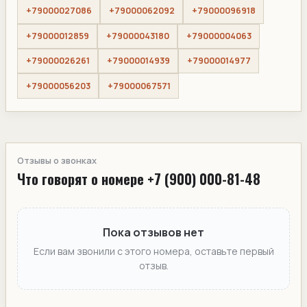
+79000027086
+79000062092
+79000096918
+79000012859
+79000043180
+79000004063
+79000026261
+79000014939
+79000014977
+79000056203
+79000067571
Отзывы о звонках
Что говорят о номере +7 (900) 000-81-48
Пока отзывов нет
Если вам звонили с этого номера, оставьте первый
отзыв.