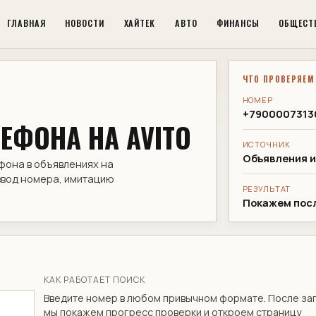
ГЛАВНАЯ
НОВОСТИ
ХАЙТЕК
АВТО
ФИНАНСЫ
ОБЩЕСТ
ЧТО ПРОВЕРЯЕМ
НОМЕР
+7900007313
ЕФОНА НА AVITO
ИСТОЧНИК
Объявления и
фона в объявлениях на
 ввод номера, имитацию
РЕЗУЛЬТАТ
Покажем посл
КАК РАБОТАЕТ ПОИСК
Введите номер в любом привычном формате. После за
мы покажем прогресс проверки и откроем страницу